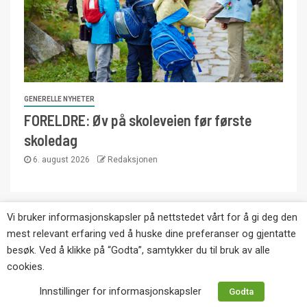
GENERELLE NYHETER
FORELDRE: Øv på skoleveien før første
skoledag
6. august 2026
Redaksjonen
Vi bruker informasjonskapsler på nettstedet vårt for å gi deg den
Copyright © Eikernytt.no utgis av Roy’s
mest relevant erfaring ved å huske dine preferanser og gjentatte
Pressetjeneste. Kopiering av tekst, bilder og
besøk. Ved å klikke på “Godta”, samtykker du til bruk av alle
annonser er ikke tillatt uten etter avtale med utgiver.
cookies.
Tlf. 92 63 86 82.
Innstillinger for informasjonskapsler
Godta
Websiden er laget i samarbeid med: