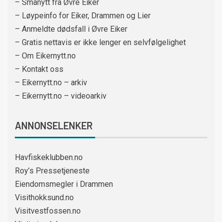
– Smånytt fra Øvre Eiker
– Løypeinfo for Eiker, Drammen og Lier
– Anmeldte dødsfall i Øvre Eiker
– Gratis nettavis er ikke lenger en selvfølgelighet
– Om Eikernytt.no
– Kontakt oss
– Eikernytt.no – arkiv
– Eikernytt.no – videoarkiv
ANNONSELENKER
Havfiskeklubben.no
Roy’s Pressetjeneste
Eiendomsmegler i Drammen
Visithokksund.no
Visitvestfossen.no