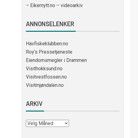
– Eikernytt.no – videoarkiv
ANNONSELENKER
Havfiskeklubben.no
Roy’s Pressetjeneste
Eiendomsmegler i Drammen
Visithokksund.no
Visitvestfossen.no
Visitmjøndalen.no
ARKIV