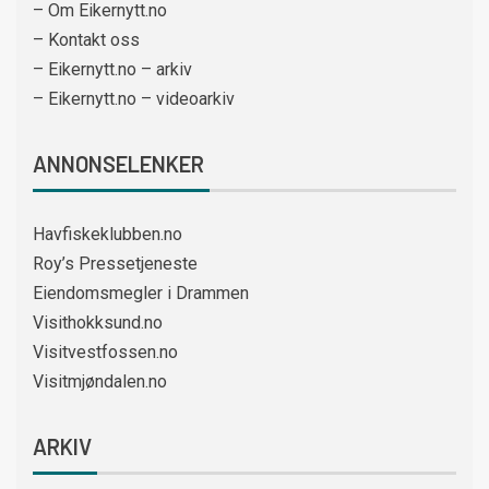
– Om Eikernytt.no
– Kontakt oss
– Eikernytt.no – arkiv
– Eikernytt.no – videoarkiv
ANNONSELENKER
Havfiskeklubben.no
Roy’s Pressetjeneste
Eiendomsmegler i Drammen
Visithokksund.no
Visitvestfossen.no
Visitmjøndalen.no
ARKIV