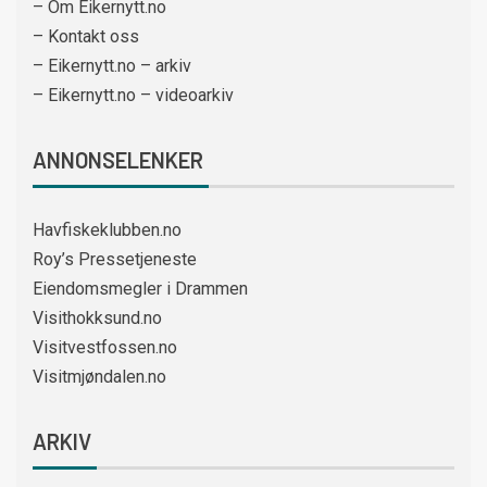
– Om Eikernytt.no
– Kontakt oss
– Eikernytt.no – arkiv
– Eikernytt.no – videoarkiv
ANNONSELENKER
Havfiskeklubben.no
Roy’s Pressetjeneste
Eiendomsmegler i Drammen
Visithokksund.no
Visitvestfossen.no
Visitmjøndalen.no
ARKIV