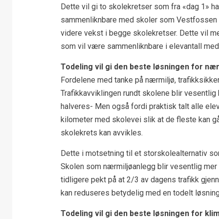
Dette vil gi to skolekretser som fra «dag 1» 
sammenliknbare med skoler som Vestfossen b
videre vekst i begge skolekretser. Dette vil 
som vil være sammenliknbare i elevantall med
Todeling vil gi den beste løsningen for nær
Fordelene med tanke på nærmiljø, trafikksikkerh
Trafikkavviklingen rundt skolene blir vesentlig
halveres- Men også fordi praktisk talt alle ele
kilometer med skolevei slik at de fleste kan g
skolekrets kan avvikles.
Dette i motsetning til et storskolealternativ so
Skolen som nærmiljøanlegg blir vesentlig mer t
tidligere pekt på at 2/3 av dagens trafikk gj
kan reduseres betydelig med en todelt løsning
Todeling vil gi den beste løsningen for kli