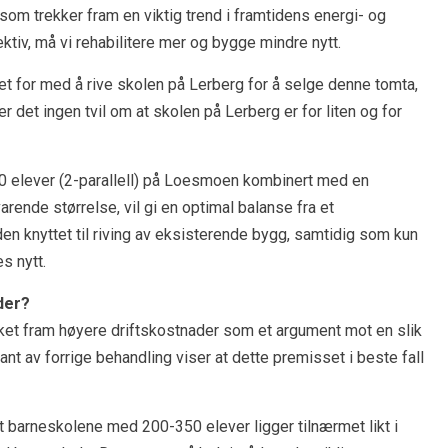
om trekker fram en viktig trend i framtidens energi- og
ektiv, må vi rehabilitere mer og bygge mindre nytt.
det for med å rive skolen på Lerberg for å selge denne tomta,
er det ingen tvil om at skolen på Lerberg er for liten og for
00 elever (2-parallell) på Loesmoen kombinert med en
arende størrelse, vil gi en optimal balanse fra et
en knyttet til riving av eksisterende bygg, samtidig som kun
s nytt.
der?
kket fram høyere driftskostnader som et argument mot en slik
nt av forrige behandling viser at dette premisset i beste fall
t barneskolene med 200-350 elever ligger tilnærmet likt i