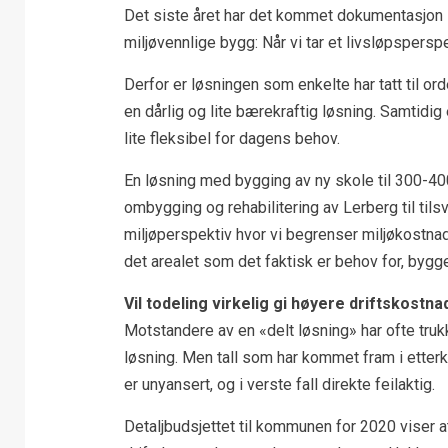
Det siste året har det kommet dokumentasjon s
miljøvennlige bygg: Når vi tar et livsløpspersp
Derfor er løsningen som enkelte har tatt til or
en dårlig og lite bærekraftig løsning. Samtidig 
lite fleksibel for dagens behov.
En løsning med bygging av ny skole til 300-4
ombygging og rehabilitering av Lerberg til tilsv
miljøperspektiv hvor vi begrenser miljøkostnad
det arealet som det faktisk er behov for, bygge
Vil todeling virkelig gi høyere driftskostna
Motstandere av en «delt løsning» har ofte tru
løsning. Men tall som har kommet fram i etterka
er unyansert, og i verste fall direkte feilaktig.
Detaljbudsjettet til kommunen for 2020 viser a