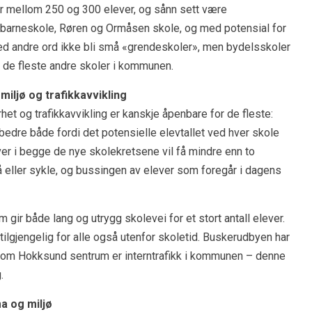
har mellom 250 og 300 elever, og sånn sett være
arneskole, Røren og Ormåsen skole, og med potensial for
med andre ord ikke bli små «grendeskoler», men bydelsskoler
 de fleste andre skoler i kommunen.
miljø og trafikkavvikling
et og trafikkavvikling er kanskje åpenbare for de fleste:
 bedre både fordi det potensielle elevtallet ved hver skole
ver i begge de nye skolekretsene vil få mindre enn to
å eller sykle, og bussingen av elever som foregår i dagens
m gir både lang og utrygg skolevei for et stort antall elever.
ilgjengelig for alle også utenfor skoletid. Buskerudbyen har
ennom Hokksund sentrum er interntrafikk i kommunen – denne
.
ma og miljø