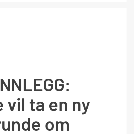
INNLEGG:
 vil ta en ny
runde om