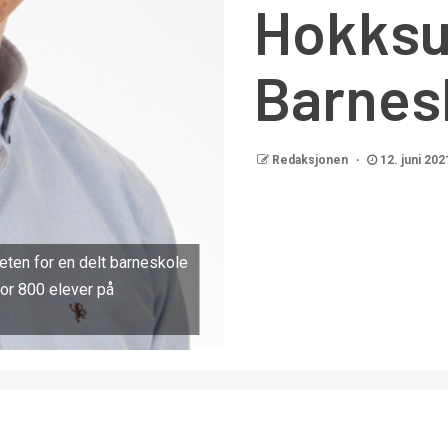
Hokks
Barnes
Redaksjonen
12. juni 202
eten for en delt barneskole
or 800 elever på