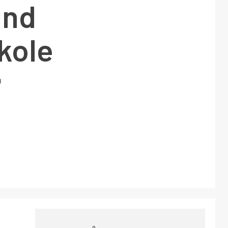
und
kole
1