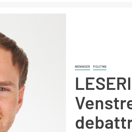
MENINGER
POLITIKK
LESER
Venstre
debatt