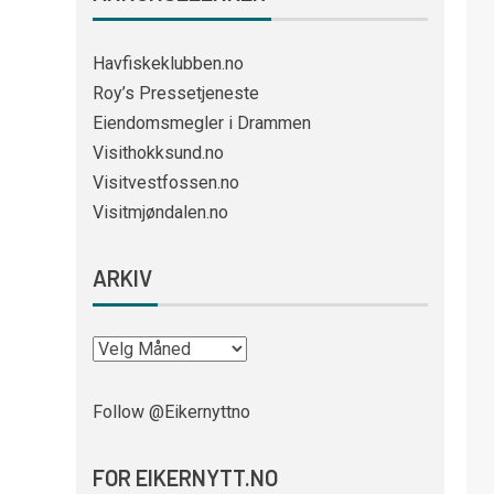
Havfiskeklubben.no
Roy’s Pressetjeneste
Eiendomsmegler i Drammen
Visithokksund.no
Visitvestfossen.no
Visitmjøndalen.no
ARKIV
Follow @Eikernyttno
FOR EIKERNYTT.NO