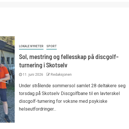
LOKALE NYHETER
SPORT
Sol, mestring og fellesskap på discgolf-
turnering i Skotselv
11. juni 2026
Redaksjonen
Under strålende sommersol samlet 28 deltakere seg
torsdag på Skotselv Discgolfbane til en lavterskel
discgolf-turnering for voksne med psykiske
helseutfordringer...