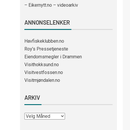
– Eikernytt.no – videoarkiv
ANNONSELENKER
Havfiskeklubben.no
Roy’s Pressetjeneste
Eiendomsmegler i Drammen
Visithokksund.no
Visitvestfossen.no
Visitmjøndalen.no
ARKIV