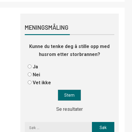
MENINGSMÅLING
Kunne du tenke deg å stille opp med
husrom etter storbrannen?
Ja
Nei
Vet ikke
Se resultater