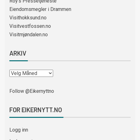
Roy’s Pressetjeneste
Eiendomsmegler i Drammen
Visithokksund.no
Visitvestfossen.no
Visitmjøndalen.no
ARKIV
Follow @Eikernyttno
FOR EIKERNYTT.NO
Logg inn