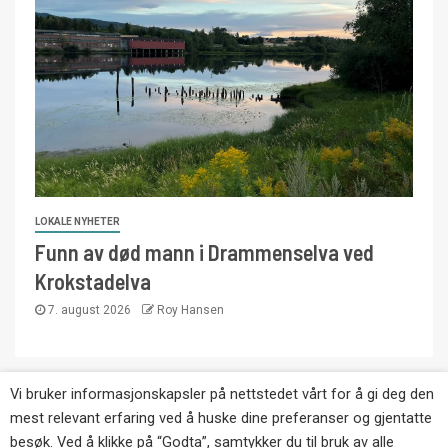
LOKALE NYHETER
Funn av død mann i Drammenselva ved
Krokstadelva
7. august 2026
Roy Hansen
Vi bruker informasjonskapsler på nettstedet vårt for å gi deg den
Copyright © Eikernytt.no utgis av Roy’s
mest relevant erfaring ved å huske dine preferanser og gjentatte
Pressetjeneste. Kopiering av tekst, bilder og
besøk. Ved å klikke på “Godta”, samtykker du til bruk av alle