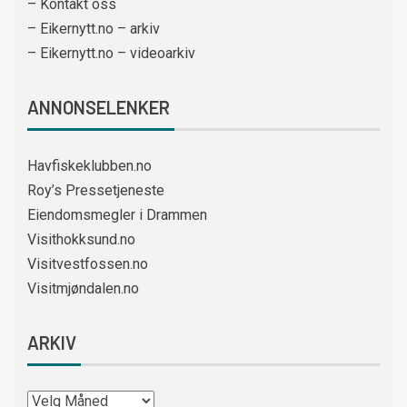
– Kontakt oss
– Eikernytt.no – arkiv
– Eikernytt.no – videoarkiv
ANNONSELENKER
Havfiskeklubben.no
Roy’s Pressetjeneste
Eiendomsmegler i Drammen
Visithokksund.no
Visitvestfossen.no
Visitmjøndalen.no
ARKIV