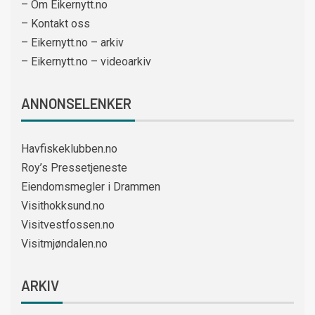
– Om Eikernytt.no
– Kontakt oss
– Eikernytt.no – arkiv
– Eikernytt.no – videoarkiv
ANNONSELENKER
Havfiskeklubben.no
Roy’s Pressetjeneste
Eiendomsmegler i Drammen
Visithokksund.no
Visitvestfossen.no
Visitmjøndalen.no
ARKIV