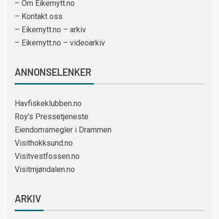
– Om Eikernytt.no
– Kontakt oss
– Eikernytt.no – arkiv
– Eikernytt.no – videoarkiv
ANNONSELENKER
Havfiskeklubben.no
Roy’s Pressetjeneste
Eiendomsmegler i Drammen
Visithokksund.no
Visitvestfossen.no
Visitmjøndalen.no
ARKIV