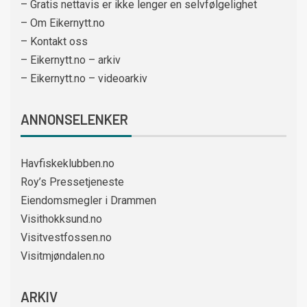
– Gratis nettavis er ikke lenger en selvfølgelighet
– Om Eikernytt.no
– Kontakt oss
– Eikernytt.no – arkiv
– Eikernytt.no – videoarkiv
ANNONSELENKER
Havfiskeklubben.no
Roy’s Pressetjeneste
Eiendomsmegler i Drammen
Visithokksund.no
Visitvestfossen.no
Visitmjøndalen.no
ARKIV