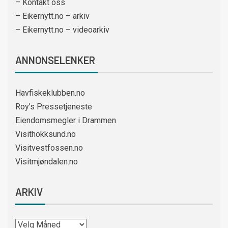
– Kontakt oss
– Eikernytt.no – arkiv
– Eikernytt.no – videoarkiv
ANNONSELENKER
Havfiskeklubben.no
Roy’s Pressetjeneste
Eiendomsmegler i Drammen
Visithokksund.no
Visitvestfossen.no
Visitmjøndalen.no
ARKIV