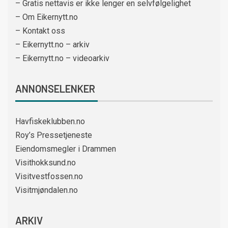
– Gratis nettavis er ikke lenger en selvfølgelighet
– Om Eikernytt.no
– Kontakt oss
– Eikernytt.no – arkiv
– Eikernytt.no – videoarkiv
ANNONSELENKER
Havfiskeklubben.no
Roy’s Pressetjeneste
Eiendomsmegler i Drammen
Visithokksund.no
Visitvestfossen.no
Visitmjøndalen.no
ARKIV