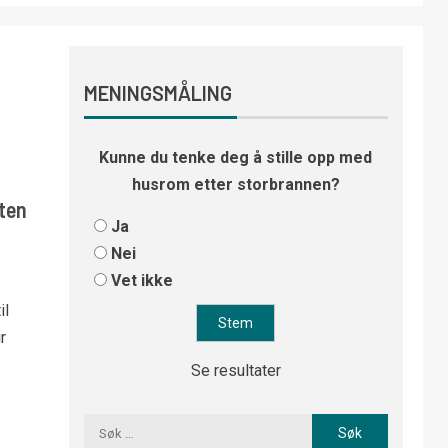
MENINGSMÅLING
Kunne du tenke deg å stille opp med
husrom etter storbrannen?
sten
Ja
Nei
Vet ikke
il
r
Se resultater