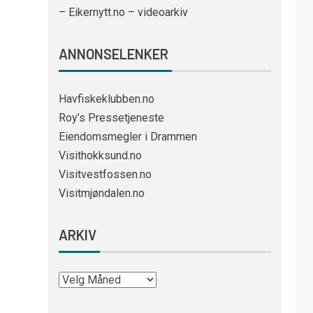
– Eikernytt.no – videoarkiv
ANNONSELENKER
Havfiskeklubben.no
Roy’s Pressetjeneste
Eiendomsmegler i Drammen
Visithokksund.no
Visitvestfossen.no
Visitmjøndalen.no
ARKIV