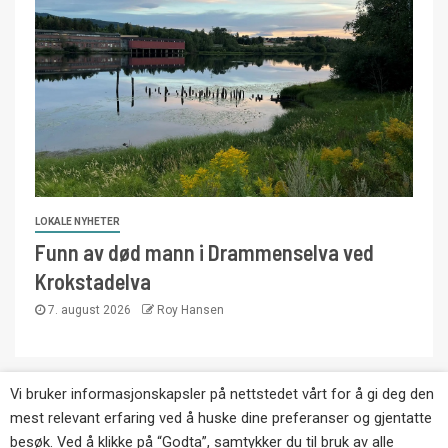
LOKALE NYHETER
Funn av død mann i Drammenselva ved
Krokstadelva
7. august 2026
Roy Hansen
Vi bruker informasjonskapsler på nettstedet vårt for å gi deg den
Copyright © Eikernytt.no utgis av Roy’s
mest relevant erfaring ved å huske dine preferanser og gjentatte
Pressetjeneste. Kopiering av tekst, bilder og
besøk. Ved å klikke på “Godta”, samtykker du til bruk av alle