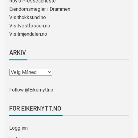
Roy’s Pressetjeneste
Eiendomsmegler i Drammen
Visithokksund.no
Visitvestfossen.no
Visitmjøndalen.no
ARKIV
Follow @Eikernyttno
FOR EIKERNYTT.NO
Logg inn