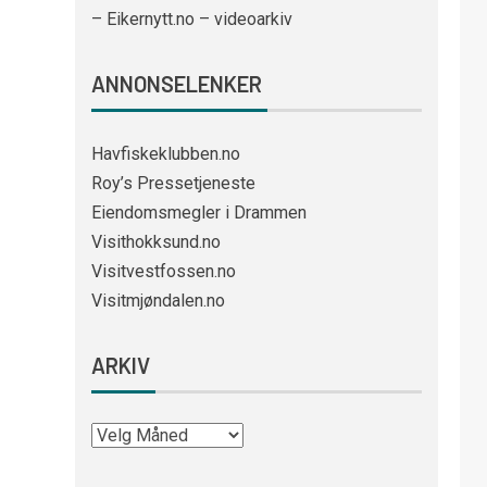
– Eikernytt.no – videoarkiv
ANNONSELENKER
Havfiskeklubben.no
Roy’s Pressetjeneste
Eiendomsmegler i Drammen
Visithokksund.no
Visitvestfossen.no
Visitmjøndalen.no
ARKIV