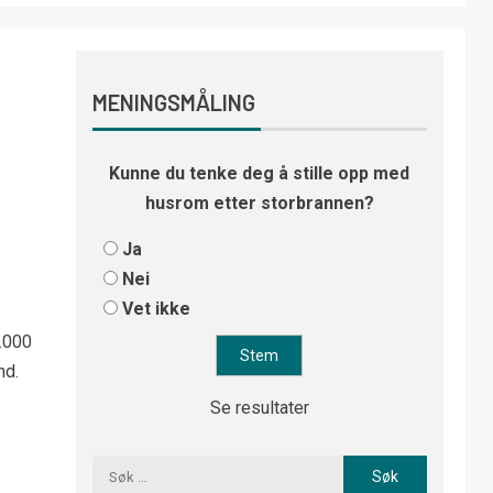
MENINGSMÅLING
Kunne du tenke deg å stille opp med
husrom etter storbrannen?
Ja
Nei
Vet ikke
0.000
nd.
Se resultater