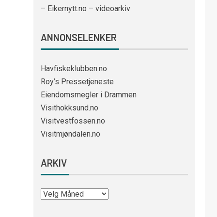
– Eikernytt.no – videoarkiv
ANNONSELENKER
Havfiskeklubben.no
Roy’s Pressetjeneste
Eiendomsmegler i Drammen
Visithokksund.no
Visitvestfossen.no
Visitmjøndalen.no
ARKIV