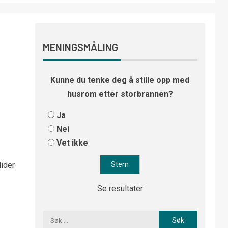
MENINGSMÅLING
Kunne du tenke deg å stille opp med
husrom etter storbrannen?
Ja
Nei
Vet ikke
lider
Se resultater