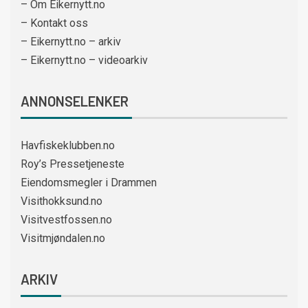
– Om Eikernytt.no
– Kontakt oss
– Eikernytt.no – arkiv
– Eikernytt.no – videoarkiv
ANNONSELENKER
Havfiskeklubben.no
Roy’s Pressetjeneste
Eiendomsmegler i Drammen
Visithokksund.no
Visitvestfossen.no
Visitmjøndalen.no
ARKIV