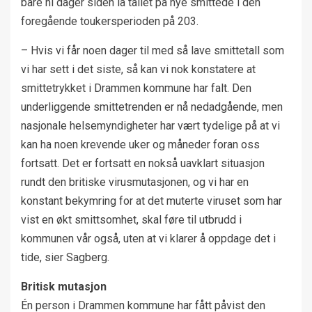
bare ni dager siden lå tallet på nye smittede i den
foregående toukersperioden på 203.
– Hvis vi får noen dager til med så lave smittetall som
vi har sett i det siste, så kan vi nok konstatere at
smittetrykket i Drammen kommune har falt. Den
underliggende smittetrenden er nå nedadgående, men
nasjonale helsemyndigheter har vært tydelige på at vi
kan ha noen krevende uker og måneder foran oss
fortsatt. Det er fortsatt en nokså uavklart situasjon
rundt den britiske virusmutasjonen, og vi har en
konstant bekymring for at det muterte viruset som har
vist en økt smittsomhet, skal føre til utbrudd i
kommunen vår også, uten at vi klarer å oppdage det i
tide, sier Sagberg.
Britisk mutasjon
Én person i Drammen kommune har fått påvist den