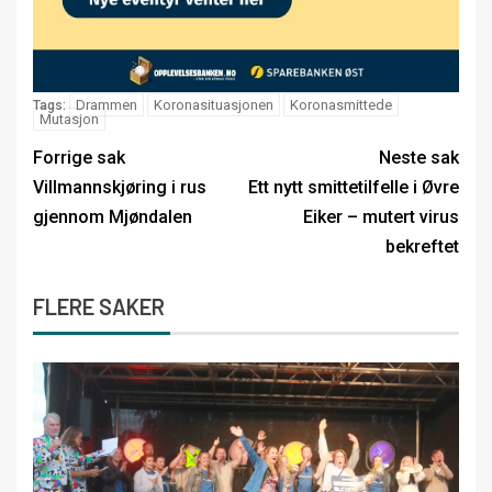
Drammen
Koronasituasjonen
Koronasmittede
Tags:
Mutasjon
Forrige sak
Neste sak
Villmannskjøring i rus
Ett nytt smittetilfelle i Øvre
gjennom Mjøndalen
Eiker – mutert virus
bekreftet
FLERE SAKER