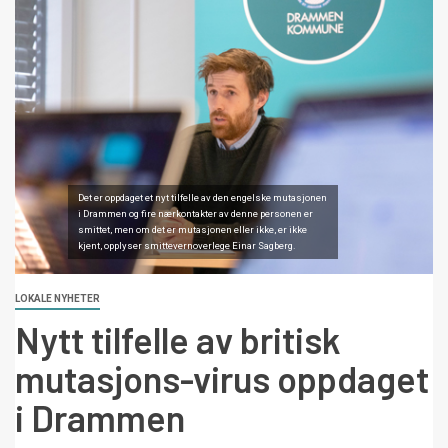
Det er oppdaget et nyt tilfelle av den engelske mutasjonen
i Drammen og fire nærkontakter av denne personen er
smittet, men om det er mutasjonen eller ikke, er ikke
kjent, opplyser smittevernoverlege Einar Sagberg.
LOKALE NYHETER
Nytt tilfelle av britisk
mutasjons-virus oppdaget
i Drammen