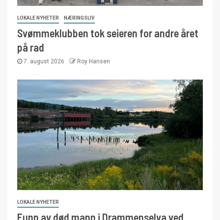
LOKALE NYHETER
NÆRINGSLIV
Svømmeklubben tok seieren for andre året
på rad
7. august 2026
Roy Hansen
LOKALE NYHETER
Funn av død mann i Drammenselva ved