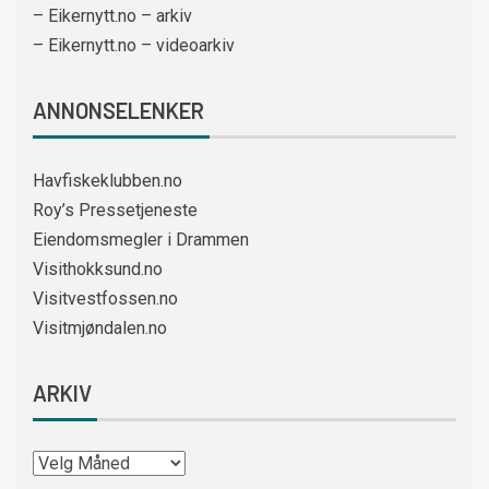
– Eikernytt.no – arkiv
– Eikernytt.no – videoarkiv
ANNONSELENKER
Havfiskeklubben.no
Roy’s Pressetjeneste
Eiendomsmegler i Drammen
Visithokksund.no
Visitvestfossen.no
Visitmjøndalen.no
ARKIV