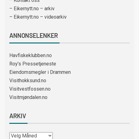
– Kontakt oss
– Eikernytt.no – arkiv
– Eikernytt.no – videoarkiv
ANNONSELENKER
Havfiskeklubben.no
Roy’s Pressetjeneste
Eiendomsmegler i Drammen
Visithokksund.no
Visitvestfossen.no
Visitmjøndalen.no
ARKIV