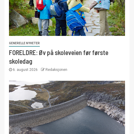
GENERELLE NYHETER
FORELDRE: Øv på skoleveien før første
skoledag
6. august 2026
Redaksjonen