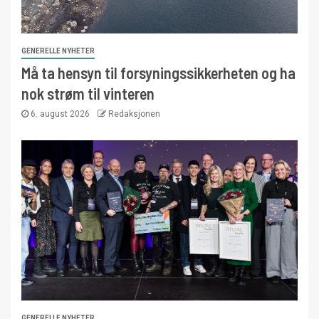
GENERELLE NYHETER
Må ta hensyn til forsyningssikkerheten og ha
nok strøm til vinteren
6. august 2026
Redaksjonen
GENERELLE NYHETER