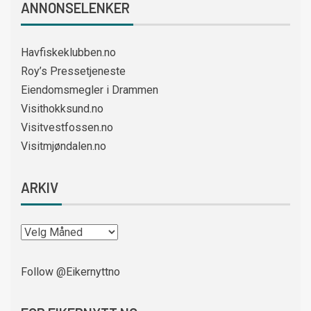
ANNONSELENKER
Havfiskeklubben.no
Roy’s Pressetjeneste
Eiendomsmegler i Drammen
Visithokksund.no
Visitvestfossen.no
Visitmjøndalen.no
ARKIV
Follow @Eikernyttno