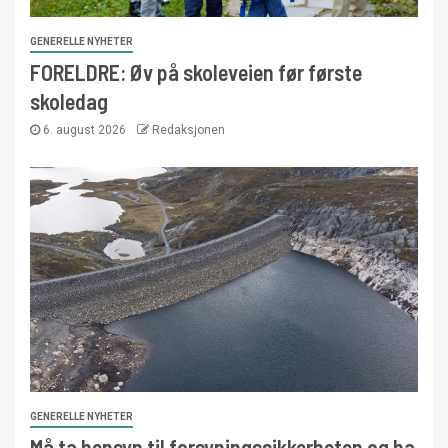
GENERELLE NYHETER
FORELDRE: Øv på skoleveien før første
skoledag
6. august 2026
Redaksjonen
GENERELLE NYHETER
Må ta hensyn til forsyningssikkerheten og ha