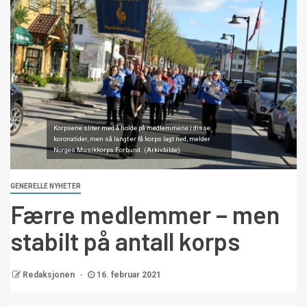
Korpsene sliter med å holde på medlemmene i disse
koronatider, men så langt er få korps lagt ned, melder
Norges Musikkorps Forbund. (Arkivbilde)
GENERELLE NYHETER
Færre medlemmer – men
stabilt på antall korps
Redaksjonen
16. februar 2021