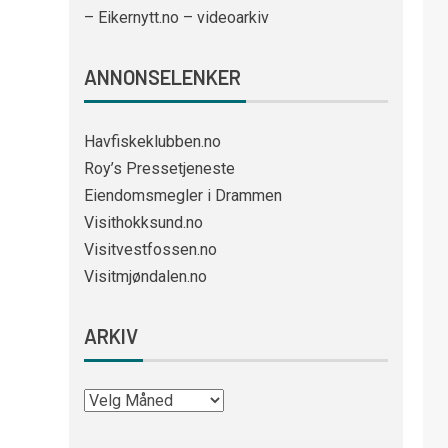
– Eikernytt.no – videoarkiv
ANNONSELENKER
Havfiskeklubben.no
Roy’s Pressetjeneste
Eiendomsmegler i Drammen
Visithokksund.no
Visitvestfossen.no
Visitmjøndalen.no
ARKIV