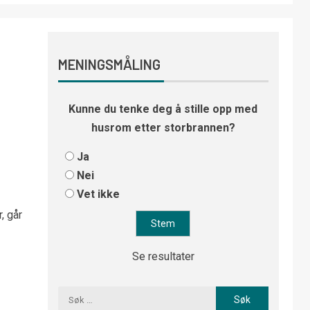
MENINGSMÅLING
Kunne du tenke deg å stille opp med
husrom etter storbrannen?
Ja
Nei
Vet ikke
, går
Se resultater