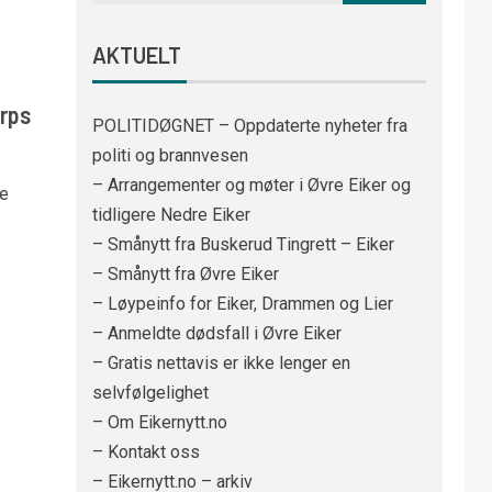
AKTUELT
orps
POLITIDØGNET – Oppdaterte nyheter fra
politi og brannvesen
– Arrangementer og møter i Øvre Eiker og
te
tidligere Nedre Eiker
– Smånytt fra Buskerud Tingrett – Eiker
– Smånytt fra Øvre Eiker
– Løypeinfo for Eiker, Drammen og Lier
– Anmeldte dødsfall i Øvre Eiker
– Gratis nettavis er ikke lenger en
selvfølgelighet
– Om Eikernytt.no
– Kontakt oss
– Eikernytt.no – arkiv