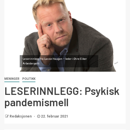
Leserinnlegg fra Lasse Haugen – leder i Øvre Eiker
Arbeiderparti.
MENINGER
POLITIKK
LESERINNLEGG: Psykisk
pandemismell
Redaksjonen
22. februar 2021