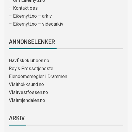
– Om Eikernytt.no
– Kontakt oss
– Eikernytt.no – arkiv
– Eikernytt.no – videoarkiv
ANNONSELENKER
Havfiskeklubben.no
Roy’s Pressetjeneste
Eiendomsmegler i Drammen
Visithokksund.no
Visitvestfossen.no
Visitmjøndalen.no
ARKIV