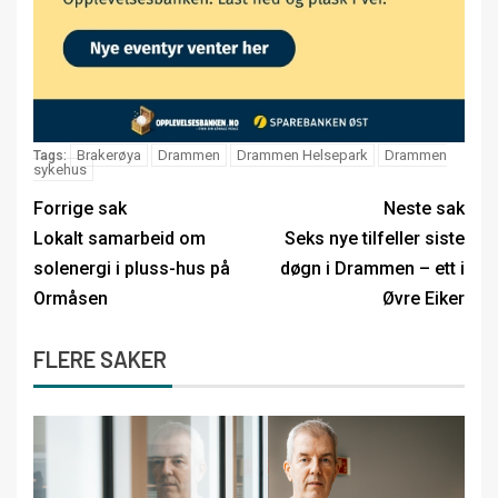
Brakerøya
Drammen
Drammen Helsepark
Drammen
Tags:
sykehus
Forrige sak
Neste sak
Lokalt samarbeid om
Seks nye tilfeller siste
solenergi i pluss-hus på
døgn i Drammen – ett i
Ormåsen
Øvre Eiker
FLERE SAKER