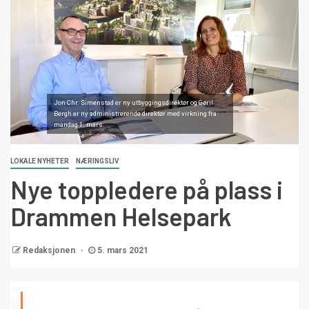
Jon Chr. Simenstad er ny utbyggingsdirektør og Gøril
Bergh er ny administrerende direktør med virkning fra
mandag 1. mars.
LOKALE NYHETER
NÆRINGSLIV
Nye toppledere på plass i
Drammen Helsepark
Redaksjonen
5. mars 2021