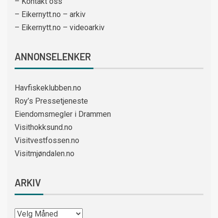
– Kontakt oss
– Eikernytt.no – arkiv
– Eikernytt.no – videoarkiv
ANNONSELENKER
Havfiskeklubben.no
Roy’s Pressetjeneste
Eiendomsmegler i Drammen
Visithokksund.no
Visitvestfossen.no
Visitmjøndalen.no
ARKIV