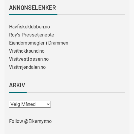
ANNONSELENKER
Havfiskeklubben.no
Roy’s Pressetjeneste
Eiendomsmegler i Drammen
Visithokksund.no
Visitvestfossen.no
Visitmjøndalen.no
ARKIV
Follow @Eikernyttno