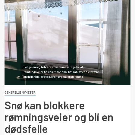
Boligeiere og beboere er selv ansvarlige for at
rømningsveier holdes fri for snø. Det kan potensielt være
en dødsfelle. (Foto: Norsk Brannvernforening)
GENERELLE NYHETER
Snø kan blokkere
rømningsveier og bli en
dødsfelle