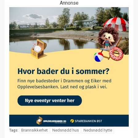
Annonse
Brannsikkerhet
Nedsnødd hus
Nedsnødd hytte
Tags: