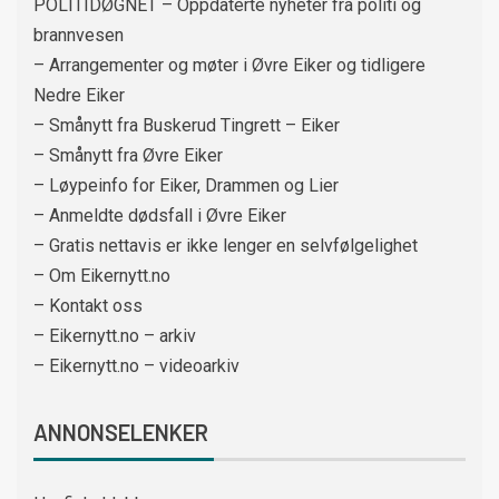
POLITIDØGNET – Oppdaterte nyheter fra politi og
brannvesen
– Arrangementer og møter i Øvre Eiker og tidligere
Nedre Eiker
– Smånytt fra Buskerud Tingrett – Eiker
– Smånytt fra Øvre Eiker
– Løypeinfo for Eiker, Drammen og Lier
– Anmeldte dødsfall i Øvre Eiker
– Gratis nettavis er ikke lenger en selvfølgelighet
– Om Eikernytt.no
– Kontakt oss
– Eikernytt.no – arkiv
– Eikernytt.no – videoarkiv
ANNONSELENKER