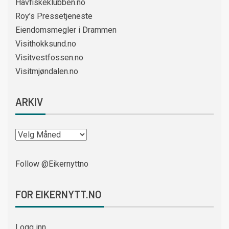
Havfiskeklubben.no
Roy’s Pressetjeneste
Eiendomsmegler i Drammen
Visithokksund.no
Visitvestfossen.no
Visitmjøndalen.no
ARKIV
Follow @Eikernyttno
FOR EIKERNYTT.NO
Logg inn