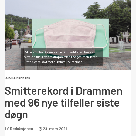
Rekordsmitte i Drammen med 96 nye tilfeller. Noe av
dette kan tilskrives testkapasiteten i helgen, men det er
urovekkende høyt mener kommuneledelsen.
LOKALE NYHETER
Smitterekord i Drammen
med 96 nye tilfeller siste
døgn
Redaksjonen
23. mars 2021