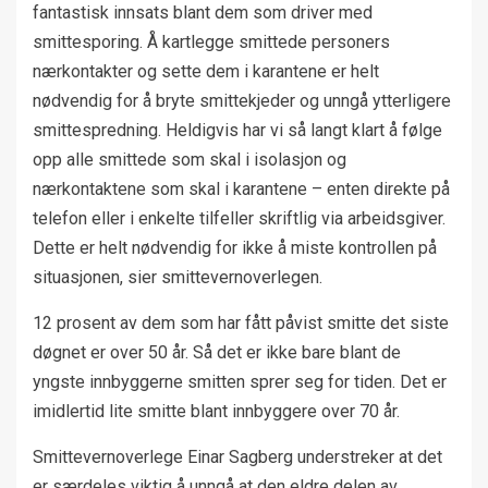
fantastisk innsats blant dem som driver med
smittesporing. Å kartlegge smittede personers
nærkontakter og sette dem i karantene er helt
nødvendig for å bryte smittekjeder og unngå ytterligere
smittespredning. Heldigvis har vi så langt klart å følge
opp alle smittede som skal i isolasjon og
nærkontaktene som skal i karantene – enten direkte på
telefon eller i enkelte tilfeller skriftlig via arbeidsgiver.
Dette er helt nødvendig for ikke å miste kontrollen på
situasjonen, sier smittevernoverlegen.
12 prosent av dem som har fått påvist smitte det siste
døgnet er over 50 år. Så det er ikke bare blant de
yngste innbyggerne smitten sprer seg for tiden. Det er
imidlertid lite smitte blant innbyggere over 70 år.
Smittevernoverlege Einar Sagberg understreker at det
er særdeles viktig å unngå at den eldre delen av