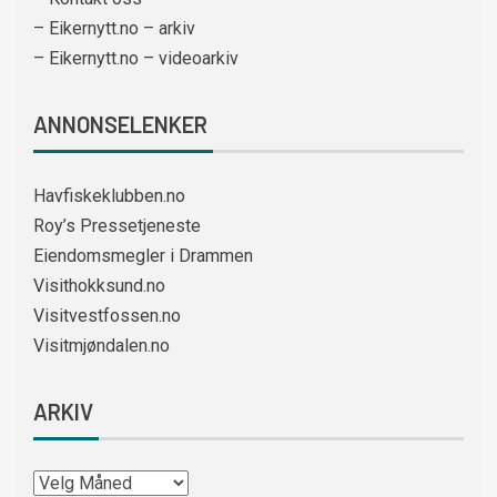
– Eikernytt.no – arkiv
– Eikernytt.no – videoarkiv
ANNONSELENKER
Havfiskeklubben.no
Roy’s Pressetjeneste
Eiendomsmegler i Drammen
Visithokksund.no
Visitvestfossen.no
Visitmjøndalen.no
ARKIV