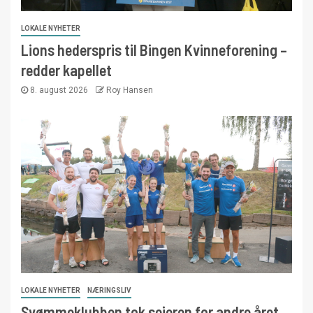
LOKALE NYHETER
Lions hederspris til Bingen Kvinneforening –
redder kapellet
8. august 2026
Roy Hansen
LOKALE NYHETER
NÆRINGSLIV
Svømmeklubben tok seieren for andre året