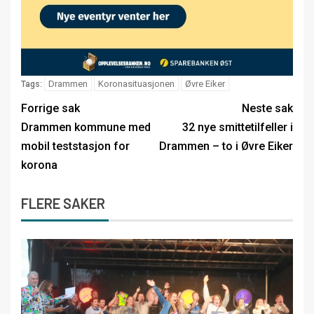
Drammen
Koronasituasjonen
Øvre Eiker
Tags:
Forrige sak
Neste sak
Drammen kommune med
32 nye smittetilfeller i
mobil teststasjon for
Drammen – to i Øvre Eiker
korona
FLERE SAKER