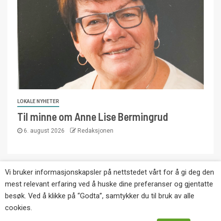
LOKALE NYHETER
Til minne om Anne Lise Bermingrud
6. august 2026
Redaksjonen
Vi bruker informasjonskapsler på nettstedet vårt for å gi deg den
Copyright © Eikernytt.no utgis av Roy’s
mest relevant erfaring ved å huske dine preferanser og gjentatte
Pressetjeneste. Kopiering av tekst, bilder og
besøk. Ved å klikke på “Godta”, samtykker du til bruk av alle
annonser er ikke tillatt uten etter avtale med utgiver.
cookies.
Tlf. 92 63 86 82.