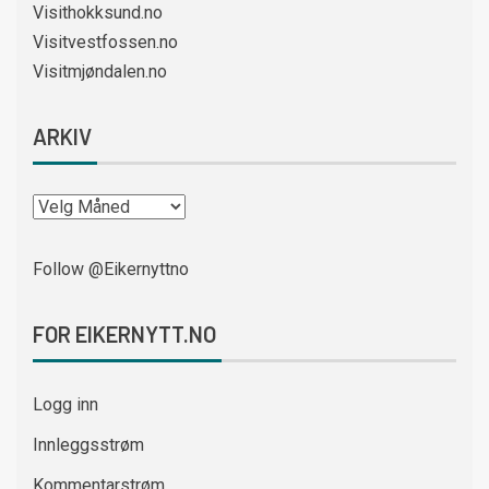
Visithokksund.no
Visitvestfossen.no
Visitmjøndalen.no
ARKIV
Follow @Eikernyttno
FOR EIKERNYTT.NO
Logg inn
Innleggsstrøm
Kommentarstrøm