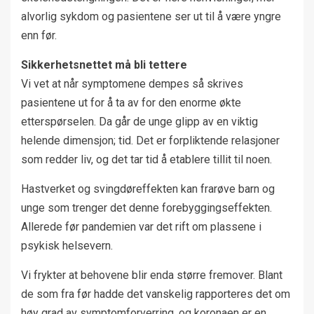
alvorlig sykdom og pasientene ser ut til å være yngre
enn før.
Sikkerhetsnettet må bli tettere
Vi vet at når symptomene dempes så skrives
pasientene ut for å ta av for den enorme økte
etterspørselen. Da går de unge glipp av en viktig
helende dimensjon; tid. Det er forpliktende relasjoner
som redder liv, og det tar tid å etablere tillit til noen.
Hastverket og svingdøreffekten kan frarøve barn og
unge som trenger det denne forebyggingseffekten.
Allerede før pandemien var det rift om plassene i
psykisk helsevern.
Vi frykter at behovene blir enda større fremover. Blant
de som fra før hadde det vanskelig rapporteres det om
høy grad av symptomforverring, og koronaen er en