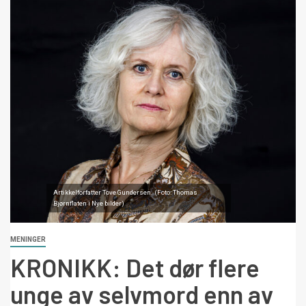
Artikkelforfatter Tove Gundersen. (Foto: Thomas
Bjørnflaten i Nye bilder)
MENINGER
KRONIKK: Det dør flere
unge av selvmord enn av