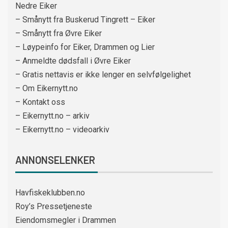
Nedre Eiker
– Smånytt fra Buskerud Tingrett – Eiker
– Smånytt fra Øvre Eiker
– Løypeinfo for Eiker, Drammen og Lier
– Anmeldte dødsfall i Øvre Eiker
– Gratis nettavis er ikke lenger en selvfølgelighet
– Om Eikernytt.no
– Kontakt oss
– Eikernytt.no – arkiv
– Eikernytt.no – videoarkiv
ANNONSELENKER
Havfiskeklubben.no
Roy’s Pressetjeneste
Eiendomsmegler i Drammen