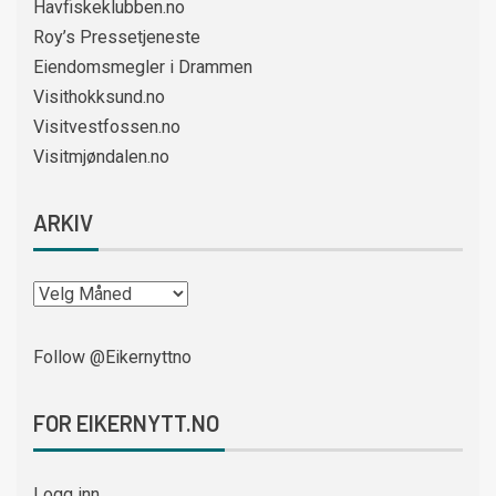
Havfiskeklubben.no
Roy’s Pressetjeneste
Eiendomsmegler i Drammen
Visithokksund.no
Visitvestfossen.no
Visitmjøndalen.no
ARKIV
Follow @Eikernyttno
FOR EIKERNYTT.NO
Logg inn