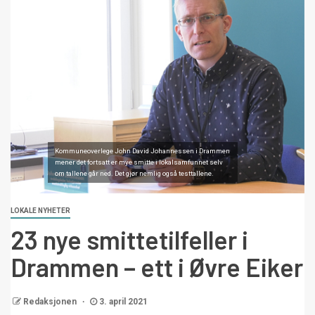
Kommuneoverlege John David Johannessen i Drammen
mener det fortsatt er mye smitte i lokalsamfunnet selv
om tallene går ned. Det gjør nemlig også testtallene.
LOKALE NYHETER
23 nye smittetilfeller i
Drammen – ett i Øvre Eiker
Redaksjonen
3. april 2021