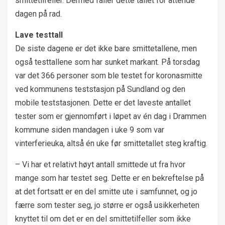
smittetilfeller. Dermed faller dette tallet for åttende
dagen på rad.
Lave testtall
De siste dagene er det ikke bare smittetallene, men
også testtallene som har sunket markant. På torsdag
var det 366 personer som ble testet for koronasmitte
ved kommunens teststasjon på Sundland og den
mobile teststasjonen. Dette er det laveste antallet
tester som er gjennomført i løpet av én dag i Drammen
kommune siden mandagen i uke 9 som var
vinterferieuka, altså én uke før smittetallet steg kraftig.
– Vi har et relativt høyt antall smittede ut fra hvor
mange som har testet seg. Dette er en bekreftelse på
at det fortsatt er en del smitte ute i samfunnet, og jo
færre som tester seg, jo større er også usikkerheten
knyttet til om det er en del smittetilfeller som ikke