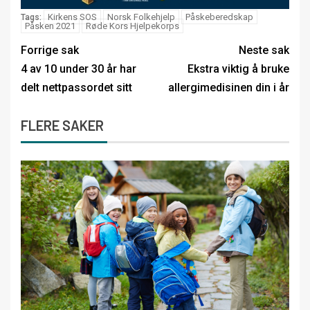
Kirkens SOS
Norsk Folkehjelp
Påskeberedskap
Tags:
Påsken 2021
Røde Kors Hjelpekorps
Forrige sak
Neste sak
4 av 10 under 30 år har
Ekstra viktig å bruke
delt nettpassordet sitt
allergimedisinen din i år
FLERE SAKER