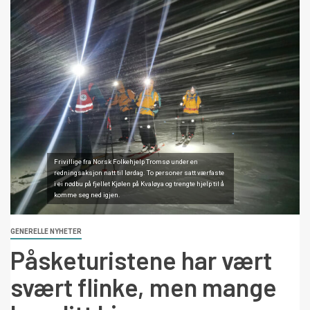
Frivillige fra Norsk Folkehjelp Tromsø under en
redningsaksjon natt til lørdag. To personer satt værfaste
i ei nødbu på fjellet Kjølen på Kvaløya og trengte hjelp til å
komme seg ned igjen.
GENERELLE NYHETER
Påsketuristene har vært
svært flinke, men mange