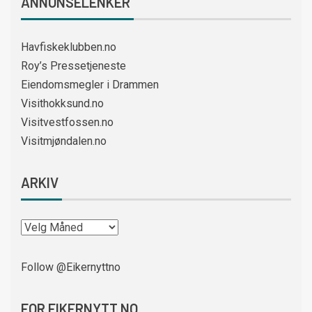
ANNONSELENKER
Havfiskeklubben.no
Roy’s Pressetjeneste
Eiendomsmegler i Drammen
Visithokksund.no
Visitvestfossen.no
Visitmjøndalen.no
ARKIV
Follow @Eikernyttno
FOR EIKERNYTT.NO