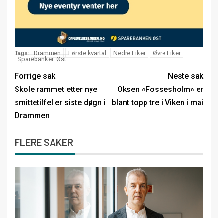
Drammen
Første kvartal
Nedre Eiker
Øvre Eiker
Tags:
Sparebanken Øst
Forrige sak
Neste sak
Skole rammet etter nye
Oksen «Fossesholm» er
smittetilfeller siste døgn i
blant topp tre i Viken i mai
Drammen
FLERE SAKER