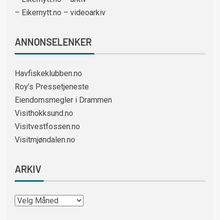
– Eikernytt.no – videoarkiv
ANNONSELENKER
Havfiskeklubben.no
Roy’s Pressetjeneste
Eiendomsmegler i Drammen
Visithokksund.no
Visitvestfossen.no
Visitmjøndalen.no
ARKIV