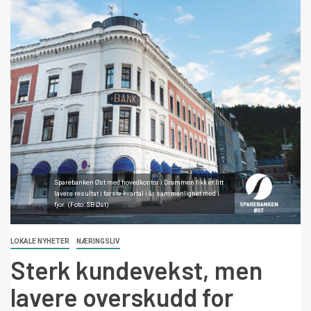
Sparebanken Øst med hovedkontor i Drammen fikk et litt
lavere resultat i første kvartal i år sammenlignet med i
fjor. (Foto: SB Øst)
LOKALE NYHETER
NÆRINGSLIV
Sterk kundevekst, men
lavere overskudd for