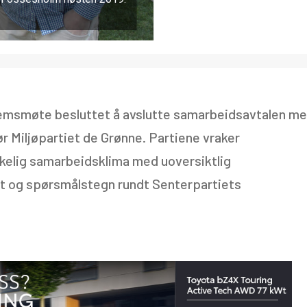
lemsmøte besluttet å avslutte samarbeidsavtalen m
r Miljøpartiet de Grønne. Partiene vraker
skelig samarbeidsklima med uoversiktlig
et og spørsmålstegn rundt Senterpartiets