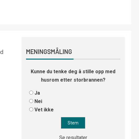
ed
MENINGSMÅLING
Kunne du tenke deg å stille opp med
husrom etter storbrannen?
Ja
Nei
Vet ikke
Se resultater