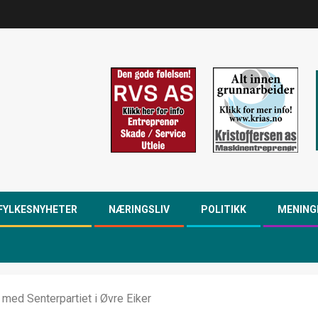
FYLKESNYHETER
NÆRINGSLIV
POLITIKK
MENING
med Senterpartiet i Øvre Eiker