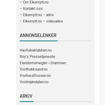
– Om Eikernytt.no
– Kontakt oss
– Eikernytt.no – arkiv
– Eikernytt.no – videoarkiv
ANNONSELENKER
Havfiskeklubben.no
Roy’s Pressetjeneste
Eiendomsmegler i Drammen
Visithokksund.no
Visitvestfossen.no
Visitmjøndalen.no
ARKIV