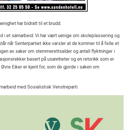
nighet har bidratt til et brudd.
ad i et samarbeid. Vi har vært uenige om skoleplassering og
år når Senterpartiet ikke varsler at de kommer til å felle et
lingen av saker om stemmerettsalder og antall flyktninger i
tasjonsrekker basert på usannheter og en retorikk som er
vre Eiker er kjent for, som de gjorde i saken om
samarbeid med Sosialistisk Venstreparti.