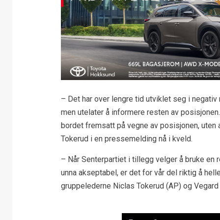
– Det har over lengre tid utviklet seg i negativ
men utelater å informere resten av posisjonen. D
bordet fremsatt på vegne av posisjonen, uten at
Tokerud i en pressemelding nå i kveld.
– Når Senterpartiet i tillegg velger å bruke e
unna akseptabel, er det for vår del riktig å hell
gruppelederne Niclas Tokerud (AP) og Vegard