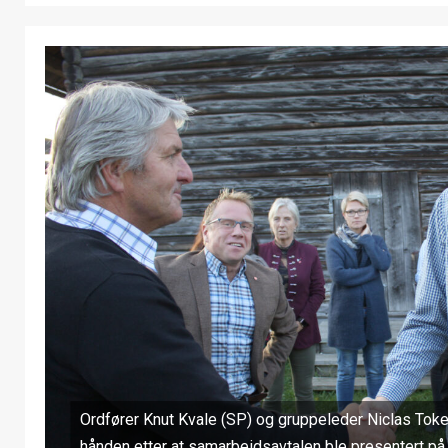
Ordfører Knut Kvale (SP) og gruppeleder Niclas Toker
hånden etter at samarbeidsavtalen ble presentert p