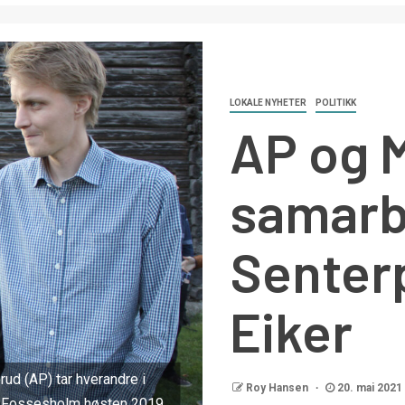
LOKALE NYHETER
POLITIKK
AP og 
samarb
Senterp
Eiker
ud (AP) tar hverandre i
Roy Hansen
20. mai 2021
å Fossesholm høsten 2019.