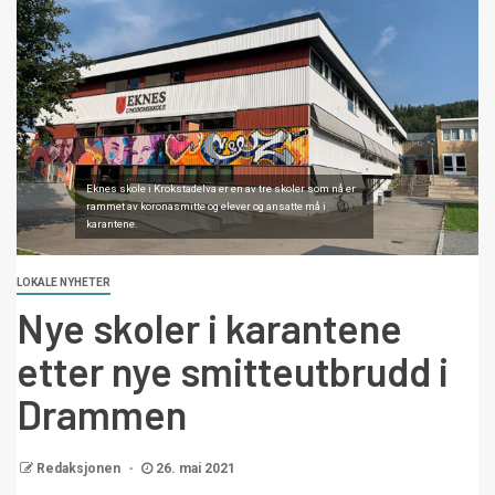
Eknes skole i Krokstadelva er en av tre skoler som nå er
rammet av koronasmitte og elever og ansatte må i
karantene.
LOKALE NYHETER
Nye skoler i karantene
etter nye smitteutbrudd i
Drammen
Redaksjonen
26. mai 2021