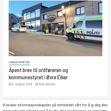
LOKALE NYHETER
Åpent brev til ordføreren og
kommunestyret i Øvre Eiker
6. august 2026
Roy Hansen
Vi bruker informasjonskapsler på nettstedet vårt for å gi deg den
Copyright © Eikernytt.no utgis av Roy’s