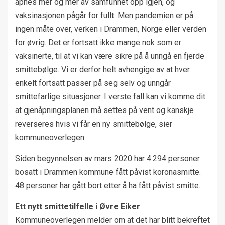
åpnes mer og mer av samfunnet opp igjen, og
vaksinasjonen pågår for fullt. Men pandemien er på
ingen måte over, verken i Drammen, Norge eller verden
for øvrig. Det er fortsatt ikke mange nok som er
vaksinerte, til at vi kan være sikre på å unngå en fjerde
smittebølge. Vi er derfor helt avhengige av at hver
enkelt fortsatt passer på seg selv og unngår
smittefarlige situasjoner. I verste fall kan vi komme dit
at gjenåpningsplanen må settes på vent og kanskje
reverseres hvis vi får en ny smittebølge, sier
kommuneoverlegen.
Siden begynnelsen av mars 2020 har 4.294 personer
bosatt i Drammen kommune fått påvist koronasmitte.
48 personer har gått bort etter å ha fått påvist smitte.
Ett nytt smittetilfelle i Øvre Eiker
Kommuneoverlegen melder om at det har blitt bekreftet