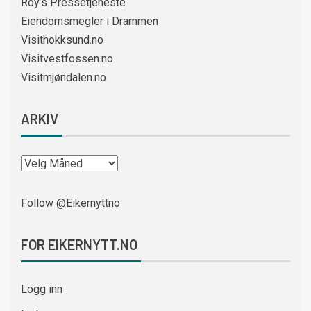
Roy’s Pressetjeneste
Eiendomsmegler i Drammen
Visithokksund.no
Visitvestfossen.no
Visitmjøndalen.no
ARKIV
Follow @Eikernyttno
FOR EIKERNYTT.NO
Logg inn