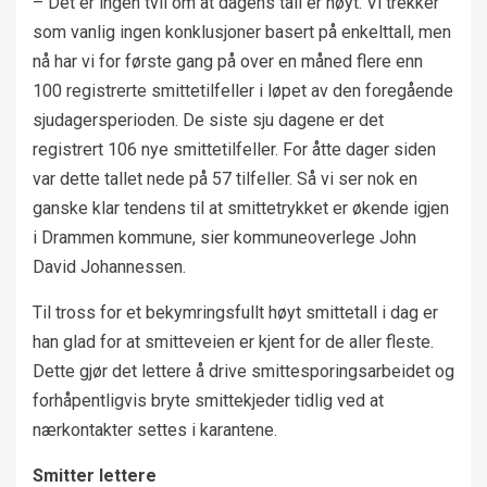
– Det er ingen tvil om at dagens tall er høyt. Vi trekker
som vanlig ingen konklusjoner basert på enkelttall, men
nå har vi for første gang på over en måned flere enn
100 registrerte smittetilfeller i løpet av den foregående
sjudagersperioden. De siste sju dagene er det
registrert 106 nye smittetilfeller. For åtte dager siden
var dette tallet nede på 57 tilfeller. Så vi ser nok en
ganske klar tendens til at smittetrykket er økende igjen
i Drammen kommune, sier kommuneoverlege John
David Johannessen.
Til tross for et bekymringsfullt høyt smittetall i dag er
han glad for at smitteveien er kjent for de aller fleste.
Dette gjør det lettere å drive smittesporingsarbeidet og
forhåpentligvis bryte smittekjeder tidlig ved at
nærkontakter settes i karantene.
Smitter lettere