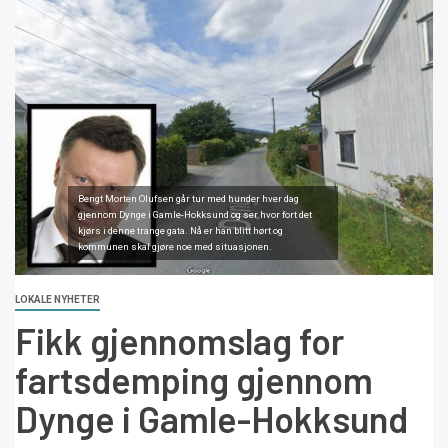
Bengt Morten Olufsen går tur med hunder hver dag
gjennom Dynge i Gamle-Hokksund og ser hvor fort det
kjørs i denne trange gata. Nå er han blitt hørt og
kommunen skal gjøre noe med situasjonen.
LOKALE NYHETER
Fikk gjennomslag for
fartsdemping gjennom
Dynge i Gamle-Hokksund