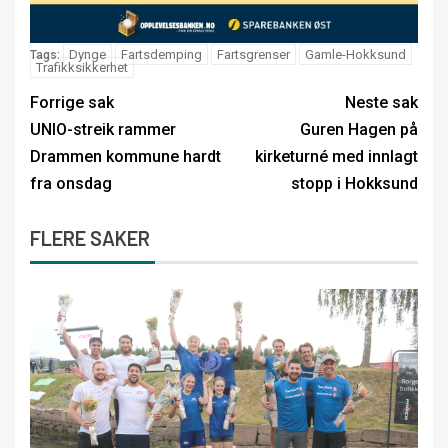
Dynge
Fartsdemping
Fartsgrenser
Gamle-Hokksund
Tags:
Trafikksikkerhet
Forrige sak
Neste sak
UNIO-streik rammer
Guren Hagen på
Drammen kommune hardt
kirketurné med innlagt
fra onsdag
stopp i Hokksund
FLERE SAKER