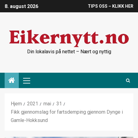
8. august 2026
TIPS OSS – KLIKK HER
Din lokalavis på nettet – Nært og nyttig
Hjem
2021
mai
31
Fikk gjennomslag for fartsdemping gjennom Dynge i
Gamle-Hokksund