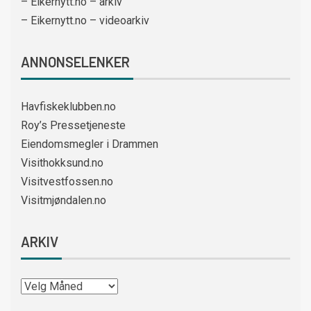
– Eikernytt.no – arkiv
– Eikernytt.no – videoarkiv
ANNONSELENKER
Havfiskeklubben.no
Roy’s Pressetjeneste
Eiendomsmegler i Drammen
Visithokksund.no
Visitvestfossen.no
Visitmjøndalen.no
ARKIV