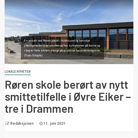
En ansatt ved Røren skole i Hokksund og kanskje
ytterligere én til er smittet og har symptomer på korna og
i dag er hele skolen stengt på grunn av karantenereglene.
(Foto: Google)
LOKALE NYHETER
Røren skole berørt av nytt
smittetilfelle i Øvre Eiker –
tre i Drammen
Redaksjonen
11. juni 2021