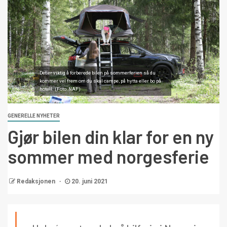
Det er viktig å forberede bilen på sommerferien så du
kommer vel frem om du skal campe, på hytta eller bo på
hotell. (Foto: NAF)
GENERELLE NYHETER
Gjør bilen din klar for en ny
sommer med norgesferie
Redaksjonen
20. juni 2021