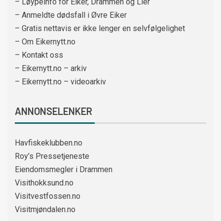
– Løypeinfo for Eiker, Drammen og Lier
– Anmeldte dødsfall i Øvre Eiker
– Gratis nettavis er ikke lenger en selvfølgelighet
– Om Eikernytt.no
– Kontakt oss
– Eikernytt.no – arkiv
– Eikernytt.no – videoarkiv
ANNONSELENKER
Havfiskeklubben.no
Roy’s Pressetjeneste
Eiendomsmegler i Drammen
Visithokksund.no
Visitvestfossen.no
Visitmjøndalen.no