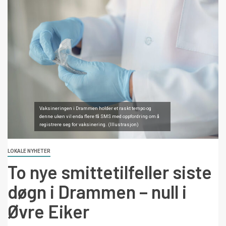
Vaksineringen i Drammen holder et raskt tempo og
denne uken vil enda flere få SMS med oppfordring om å
registrere seg for vaksinering. (Illustrasjon)
LOKALE NYHETER
To nye smittetilfeller siste
døgn i Drammen – null i
Øvre Eiker