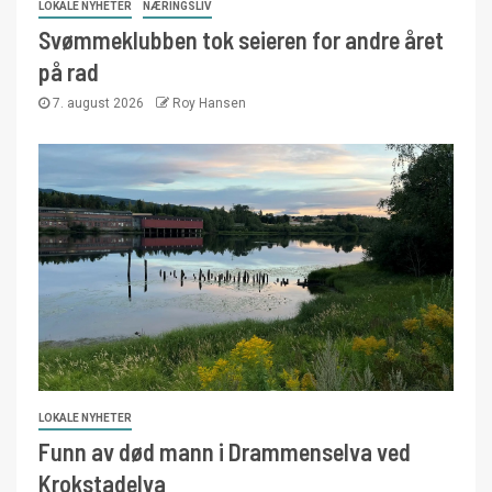
LOKALE NYHETER
NÆRINGSLIV
Svømmeklubben tok seieren for andre året
på rad
7. august 2026
Roy Hansen
LOKALE NYHETER
Funn av død mann i Drammenselva ved
Krokstadelva