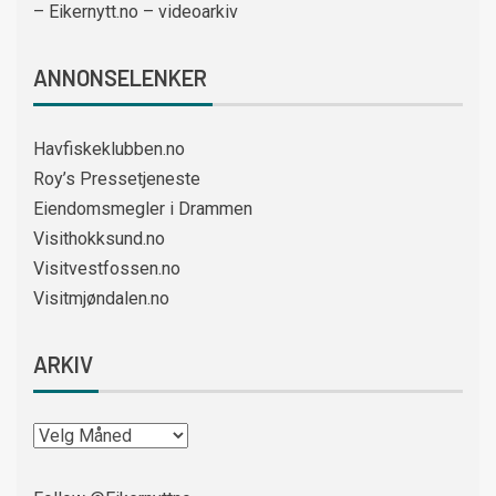
– Eikernytt.no – videoarkiv
ANNONSELENKER
Havfiskeklubben.no
Roy’s Pressetjeneste
Eiendomsmegler i Drammen
Visithokksund.no
Visitvestfossen.no
Visitmjøndalen.no
ARKIV