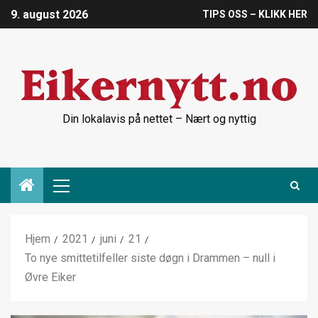
9. august 2026
TIPS OSS – KLIKK HER
Din lokalavis på nettet – Nært og nyttig
Hjem
2021
juni
21
To nye smittetilfeller siste døgn i Drammen – null i
Øvre Eiker