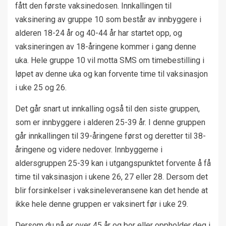
fått den første vaksinedosen. Innkallingen til
vaksinering av gruppe 10 som består av innbyggere i
alderen 18-24 år og 40-44 år har startet opp, og
vaksineringen av 18-åringene kommer i gang denne
uka. Hele gruppe 10 vil motta SMS om timebestilling i
løpet av denne uka og kan forvente time til vaksinasjon
i uke 25 og 26.
Det går snart ut innkalling også til den siste gruppen,
som er innbyggere i alderen 25-39 år. I denne gruppen
går innkallingen til 39-åringene først og deretter til 38-
åringene og videre nedover. Innbyggerne i
aldersgruppen 25-39 kan i utgangspunktet forvente å få
time til vaksinasjon i ukene 26, 27 eller 28. Dersom det
blir forsinkelser i vaksineleveransene kan det hende at
ikke hele denne gruppen er vaksinert før i uke 29.
Dersom du nå er over 45 år og bor eller oppholder deg i