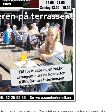
de tilfeller av korona i Øvre Eiker kommune siden utbruddet i