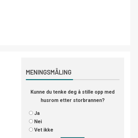
MENINGSMÅLING
Kunne du tenke deg å stille opp med
husrom etter storbrannen?
Ja
Nei
Vet ikke