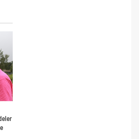
deler
re