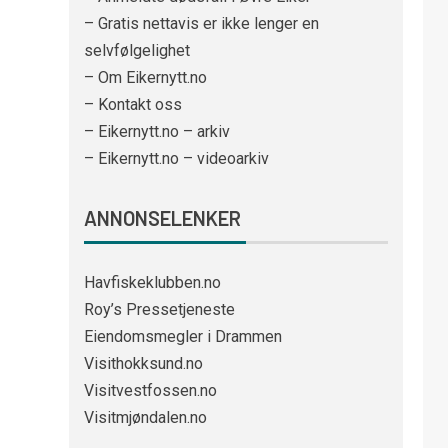
– Gratis nettavis er ikke lenger en
selvfølgelighet
– Om Eikernytt.no
– Kontakt oss
– Eikernytt.no – arkiv
– Eikernytt.no – videoarkiv
ANNONSELENKER
Havfiskeklubben.no
Roy’s Pressetjeneste
Eiendomsmegler i Drammen
Visithokksund.no
Visitvestfossen.no
Visitmjøndalen.no