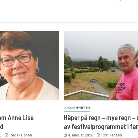
LOKALE NYHETER
 om Anne Lise
Håper på regn – mye regn – 
ud
av festivalprogrammet i fa
26
Redaksjonen
4. august 2026
Roy Hansen