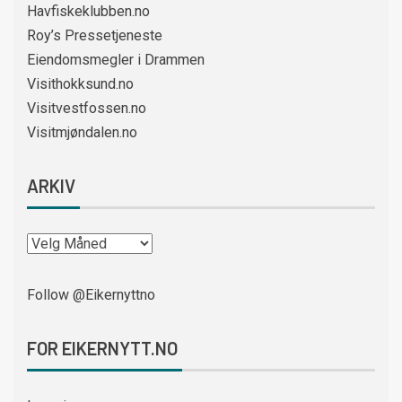
Havfiskeklubben.no
Roy’s Pressetjeneste
Eiendomsmegler i Drammen
Visithokksund.no
Visitvestfossen.no
Visitmjøndalen.no
ARKIV
Follow @Eikernyttno
FOR EIKERNYTT.NO