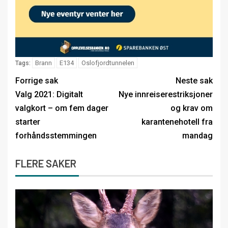
Brann
E134
Oslofjordtunnelen
Tags:
Forrige sak
Neste sak
Valg 2021: Digitalt
Nye innreiserestriksjoner
valgkort – om fem dager
og krav om
starter
karantenehotell fra
forhåndsstemmingen
mandag
FLERE SAKER