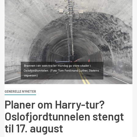
Brannen i en semitrailer mandag ga store skader i
Oslofjordtunnelen. (Foto: Tom Ferdinand Luther, Statens
vegvesen)
GENERELLE NYHETER
Planer om Harry-tur?
Oslofjordtunnelen stengt
til 17. august