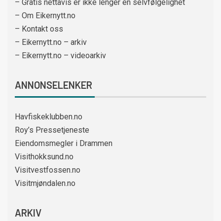
– Gratis nettavis er ikke lenger en selvfølgelighet
– Om Eikernytt.no
– Kontakt oss
– Eikernytt.no – arkiv
– Eikernytt.no – videoarkiv
ANNONSELENKER
Havfiskeklubben.no
Roy’s Pressetjeneste
Eiendomsmegler i Drammen
Visithokksund.no
Visitvestfossen.no
Visitmjøndalen.no
ARKIV