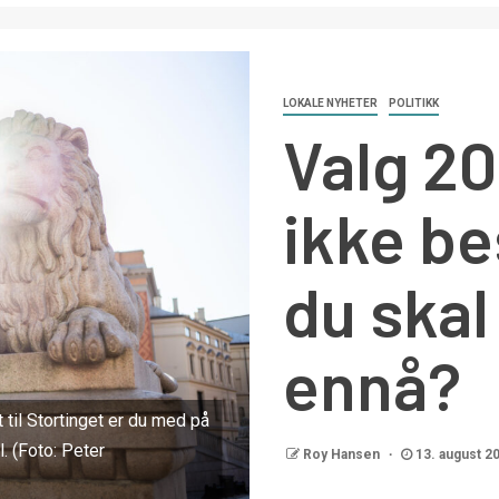
LOKALE NYHETER
POLITIKK
Valg 20
ikke b
du ska
ennå?
til Stortinget er du med på
. (Foto: Peter
Roy Hansen
13. august 2