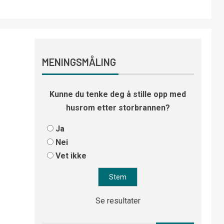
MENINGSMÅLING
Kunne du tenke deg å stille opp med
husrom etter storbrannen?
Ja
Nei
Vet ikke
Se resultater