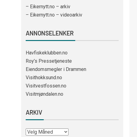
– Eikernytt.no – arkiv
– Eikernytt.no – videoarkiv
ANNONSELENKER
Havfiskeklubben.no
Roy’s Pressetjeneste
Eiendomsmegler i Drammen
Visithokksund.no
Visitvestfossen.no
Visitmjøndalen.no
ARKIV