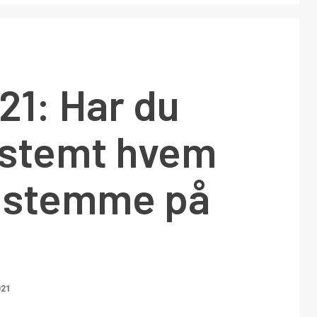
21: Har du
estemt hvem
l stemme på
021