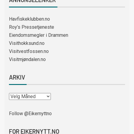
Havfiskeklubben.no
Roy’s Pressetjeneste
Eiendomsmegler i Drammen
Visithokksund.no
Visitvestfossen.no
Visitmjøndalen.no
ARKIV
Follow @Eikernyttno
FOR EIKERNYTT.NO