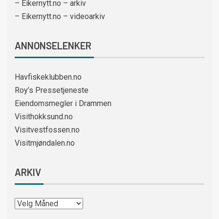
– Eikernytt.no – arkiv
– Eikernytt.no – videoarkiv
ANNONSELENKER
Havfiskeklubben.no
Roy’s Pressetjeneste
Eiendomsmegler i Drammen
Visithokksund.no
Visitvestfossen.no
Visitmjøndalen.no
ARKIV