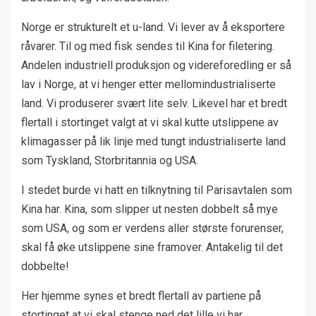
Norge er strukturelt et u-land. Vi lever av å eksportere
råvarer. Til og med fisk sendes til Kina for filetering.
Andelen industriell produksjon og videreforedling er så
lav i Norge, at vi henger etter mellomindustrialiserte
land. Vi produserer svært lite selv. Likevel har et bredt
flertall i stortinget valgt at vi skal kutte utslippene av
klimagasser på lik linje med tungt industrialiserte land
som Tyskland, Storbritannia og USA.
I stedet burde vi hatt en tilknytning til Parisavtalen som
Kina har. Kina, som slipper ut nesten dobbelt så mye
som USA, og som er verdens aller største forurenser,
skal få øke utslippene sine framover. Antakelig til det
dobbelte!
Her hjemme synes et bredt flertall av partiene på
stortinget at vi skal stenge ned det lille vi har.