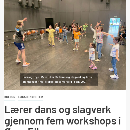
Barn og unge i Øvre Eiker får lære seg slagverk og dans
gjennom et rimelig spesielt samarbeid i Folk! 2021.
KULTUR
LOKALE NYHETER
Lærer dans og slagverk
gjennom fem workshops i