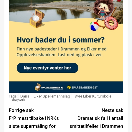
Dans
Eiker Spellemannslag
Øvre Eiker Kulturskole
Tags:
Slagverk
Forrige sak
Neste sak
FrP mest tilbake i NRKs
Dramatisk fall i antall
siste supermåling for
smittetilfeller i Drammen