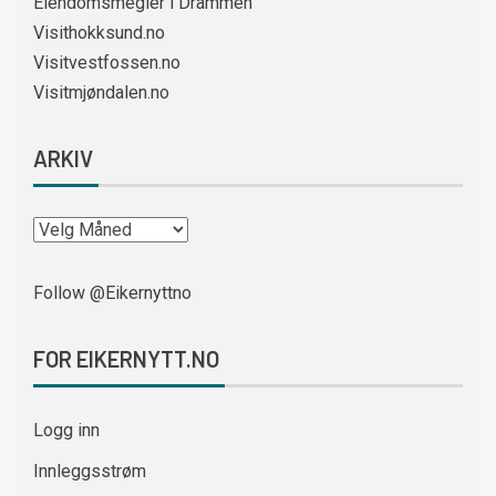
Eiendomsmegler i Drammen
Visithokksund.no
Visitvestfossen.no
Visitmjøndalen.no
ARKIV
Follow @Eikernyttno
FOR EIKERNYTT.NO
Logg inn
Innleggsstrøm