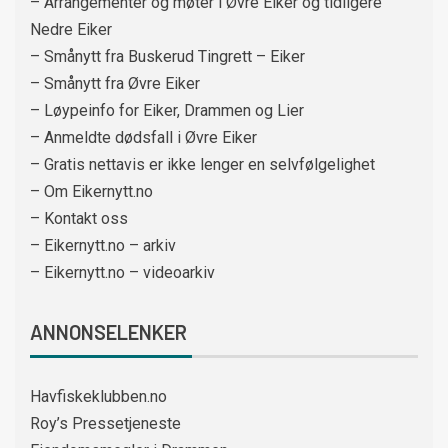
– Arrangementer og møter i Øvre Eiker og tidligere
Nedre Eiker
– Smånytt fra Buskerud Tingrett – Eiker
– Smånytt fra Øvre Eiker
– Løypeinfo for Eiker, Drammen og Lier
– Anmeldte dødsfall i Øvre Eiker
– Gratis nettavis er ikke lenger en selvfølgelighet
– Om Eikernytt.no
– Kontakt oss
– Eikernytt.no – arkiv
– Eikernytt.no – videoarkiv
ANNONSELENKER
Havfiskeklubben.no
Roy’s Pressetjeneste