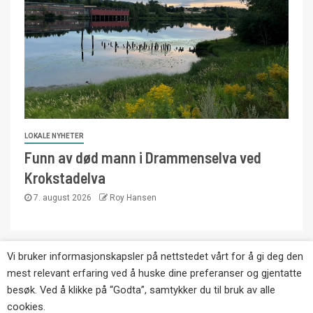
LOKALE NYHETER
Funn av død mann i Drammenselva ved
Krokstadelva
7. august 2026
Roy Hansen
Vi bruker informasjonskapsler på nettstedet vårt for å gi deg den
Copyright © Eikernytt.no utgis av Roy’s
mest relevant erfaring ved å huske dine preferanser og gjentatte
Pressetjeneste. Kopiering av tekst, bilder og
besøk. Ved å klikke på “Godta”, samtykker du til bruk av alle
annonser er ikke tillatt uten etter avtale med utgiver.
cookies.