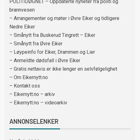
POLITIDØGNET – Oppdaterte nyheter fra politi og
brannvesen
– Arrangementer og møter i Øvre Eiker og tidligere
Nedre Eiker
– Smånytt fra Buskerud Tingrett – Eiker
– Smånytt fra Øvre Eiker
– Løypeinfo for Eiker, Drammen og Lier
– Anmeldte dødsfall i Øvre Eiker
– Gratis nettavis er ikke lenger en selvfølgelighet
– Om Eikernytt.no
– Kontakt oss
– Eikernytt.no – arkiv
– Eikernytt.no – videoarkiv
ANNONSELENKER