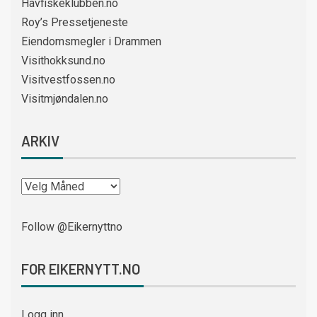
Havfiskeklubben.no
Roy’s Pressetjeneste
Eiendomsmegler i Drammen
Visithokksund.no
Visitvestfossen.no
Visitmjøndalen.no
ARKIV
Follow @Eikernyttno
FOR EIKERNYTT.NO
Logg inn