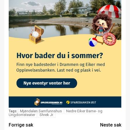
Mjøndalen Samfunnshus
Nedre Eiker Barne- og
Tags:
Ungdomsteater
Shrek Jr.
Forrige sak
Neste sak