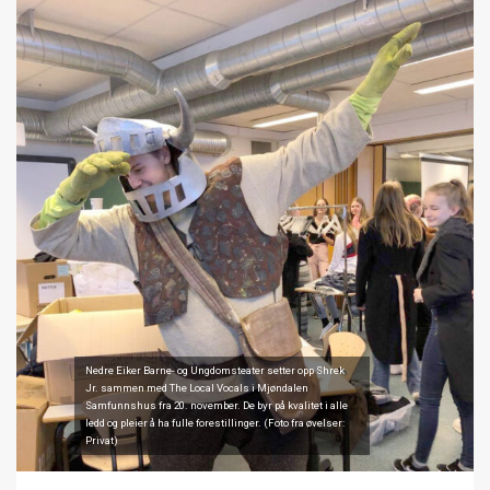
Nedre Eiker Barne- og Ungdomsteater setter opp Shrek
Jr. sammen med The Local Vocals i Mjøndalen
Samfunnshus fra 20. november. De byr på kvalitet i alle
ledd og pleier å ha fulle forestillinger. (Foto fra øvelser:
Privat)