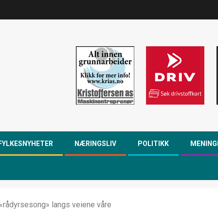
FYLKESNYHETER
NÆRINGSLIV
POLITIKK
MENING
t «rådyrsesong» langs veiene våre