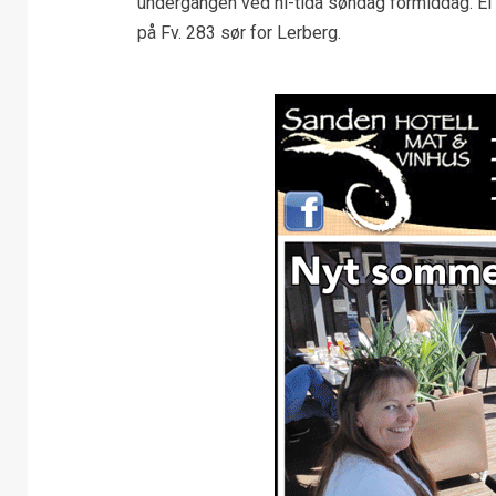
undergangen ved ni-tida søndag formiddag. Ei 
på Fv. 283 sør for Lerberg.