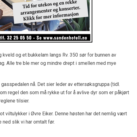
g kveld og et bukkelam langs Rv. 350 sør for bunnen av
ag. Alle tre ble mer og mindre drept i smellen med mye
å gasspedalen nå. Det sier leder av ettersøksgruppa (tidl.
som regel den som må rykke ut for å avlive dyr som er påkjørt
eglene tilsier.
t viltulykker i Øvre Eiker. Denne høsten har det nemlig vært
ned slik vi har omtalt før.