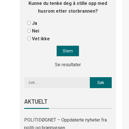
Kunne du tenke deg å stille opp med
husrom etter storbrannen?
Ja
Nei
Vet ikke
Se resultater
AKTUELT
POLITIDØGNET – Oppdaterte nyheter fra
politi og brannvesen