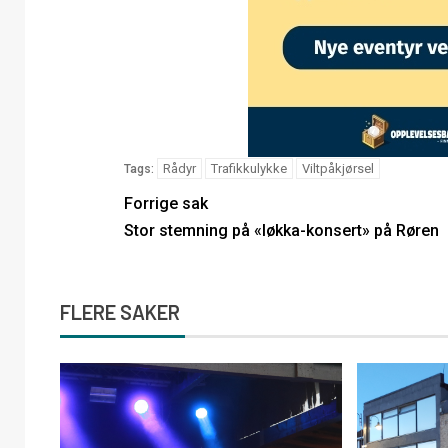
Rådyr
Trafikkulykke
Viltpåkjørsel
Tags:
Forrige sak
Stor stemning på «løkka-konsert» på Røren
FLERE SAKER