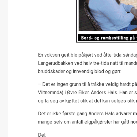
En voksen geit ble påkjørt ved åtte-tida sønda
Langerudbakken ved halv tre-tida natt til mand
bruddskader og innvendig blod og gørr.
– Det er ingen grunn til å tråkke veldig hardt p
Viltnemnda) i Øvre Eiker, Anders Hals. Han er 
og ta seg av kjøttet slik at det kan selges slik r
Det er ikke første gang Anders Hals advarer mo
mange selv om antall elgpåkjørsler har gått noe 
Del: