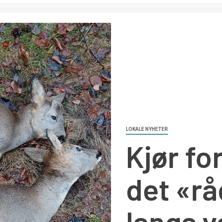
LOKALE NYHETER
Kjør for
det «r
langs v