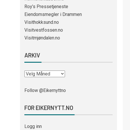
Roy’s Pressetjeneste
Eiendomsmegler i Drammen
Visithokksund.no
Visitvestfossen.no
Visitmjøndalen.no
ARKIV
Follow @Eikernyttno
FOR EIKERNYTT.NO
Logg inn