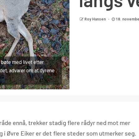
Roy Hansen
18. novembe
 bøte med livet etter
ildet, advarer om at dyrene
mråde ennå, trekker stadig flere rådyr ned mot mer
og i Øvre Eiker er det flere steder som utmerker seg.