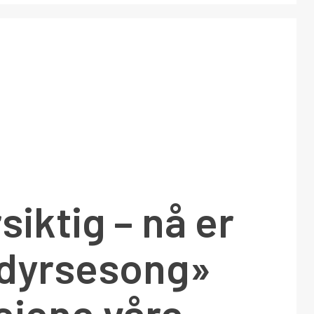
siktig – nå er
ådyrsesong»
eiene våre