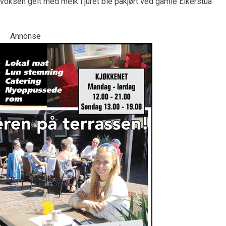
voksen geit med melk i juret ble påkjørt ved gamle Eikerstua
Annonse