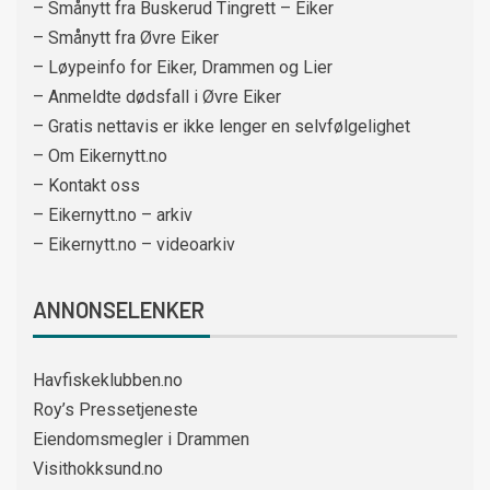
– Smånytt fra Buskerud Tingrett – Eiker
– Smånytt fra Øvre Eiker
– Løypeinfo for Eiker, Drammen og Lier
– Anmeldte dødsfall i Øvre Eiker
– Gratis nettavis er ikke lenger en selvfølgelighet
– Om Eikernytt.no
– Kontakt oss
– Eikernytt.no – arkiv
– Eikernytt.no – videoarkiv
ANNONSELENKER
Havfiskeklubben.no
Roy’s Pressetjeneste
Eiendomsmegler i Drammen
Visithokksund.no