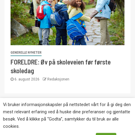
GENERELLE NYHETER
FORELDRE: Øv på skoleveien før første
skoledag
6. august 2026
Redaksjonen
Vi bruker informasjonskapsler på nettstedet vårt for å gi deg den
Copyright © Eikernytt.no utgis av Roy’s
mest relevant erfaring ved å huske dine preferanser og gjentatte
Pressetjeneste. Kopiering av tekst, bilder og
besøk. Ved å klikke på “Godta”, samtykker du til bruk av alle
annonser er ikke tillatt uten etter avtale med utgiver.
cookies.
Tlf. 92 63 86 82.