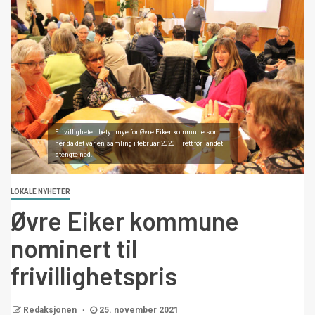
Frivilligheten betyr mye for Øvre Eiker kommune som
her da det var en samling i februar 2020 – rett før landet
stengte ned.
LOKALE NYHETER
Øvre Eiker kommune
nominert til
frivillighetspris
Redaksjonen
25. november 2021