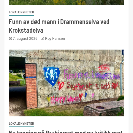
LOKALE NYHETER
Funn av død mann i Drammenselva ved
Krokstadelva
7. august 2026
Roy Hansen
LOKALE NYHETER
Ny tagging på Bruhjørnet med ny kritikk mot