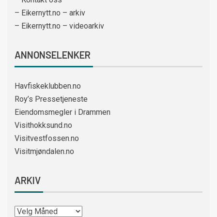
– Eikernytt.no – arkiv
– Eikernytt.no – videoarkiv
ANNONSELENKER
Havfiskeklubben.no
Roy’s Pressetjeneste
Eiendomsmegler i Drammen
Visithokksund.no
Visitvestfossen.no
Visitmjøndalen.no
ARKIV