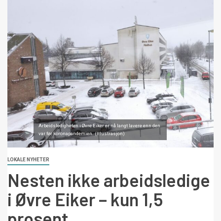
Arbeidsledigheten i Øvre Eiker er nå langt lavere enn den
var før koronapandemien. (Illustrasjon)
LOKALE NYHETER
Nesten ikke arbeidsledige
i Øvre Eiker – kun 1,5
prosent