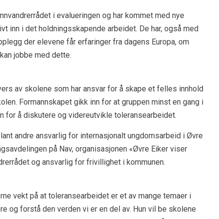
innvandrerrådet i evalueringen og har kommet med nye
itivt inn i det holdningsskapende arbeidet. De har, også med
opplegg der elevene får erfaringer fra dagens Europa, om
 kan jobbe med dette.
ers av skolene som har ansvar for å skape et felles innhold
olen. Formannskapet gikk inn for at gruppen minst en gang i
nn for å diskutere og videreutvikle toleransearbeidet.
ant andre ansvarlig for internasjonalt ungdomsarbeid i Øvre
gsavdelingen på Nav, organisasjonen «Øvre Eiker viser
errådet og ansvarlig for frivillighet i kommunen.
erne vekt på at toleransearbeidet er et av mange temaer i
re og forstå den verden vi er en del av. Hun vil be skolene