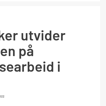
ker utvider
gen på
searbeid i
2022