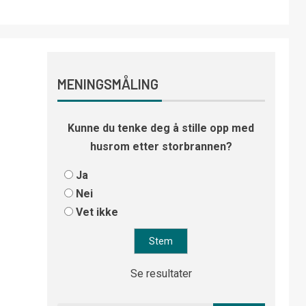
MENINGSMÅLING
Kunne du tenke deg å stille opp med
husrom etter storbrannen?
Ja
Nei
Vet ikke
Se resultater