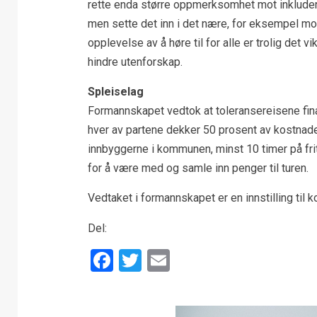
rette enda større oppmerksomhet mot inkluderin
men sette det inn i det nære, for eksempel mob
opplevelse av å høre til for alle er trolig det
hindre utenforskap.
Spleiselag
Formannskapet vedtok at toleransereisene fi
hver av partene dekker 50 prosent av kostnade
innbyggerne i kommunen, minst 10 timer på fritid
for å være med og samle inn penger til turen.
Vedtaket i formannskapet er en innstilling til
Del:
Facebook
Twitter
Email