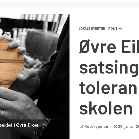
LOKALE NYHETER
POLITIKK
Øvre Ei
satsin
toleran
skolen
eidet i Øvre Eiker.
Redaksjonen
29. januar 