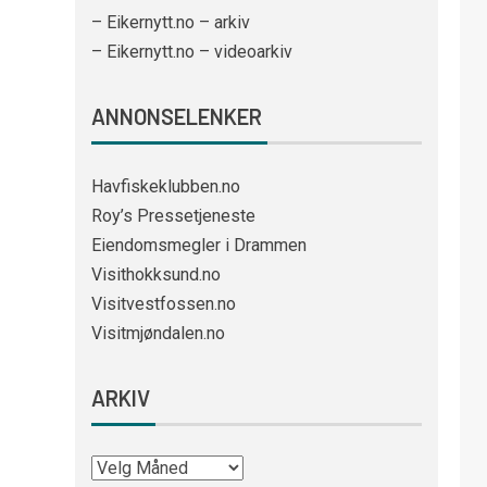
– Eikernytt.no – arkiv
– Eikernytt.no – videoarkiv
ANNONSELENKER
Havfiskeklubben.no
Roy’s Pressetjeneste
Eiendomsmegler i Drammen
Visithokksund.no
Visitvestfossen.no
Visitmjøndalen.no
ARKIV