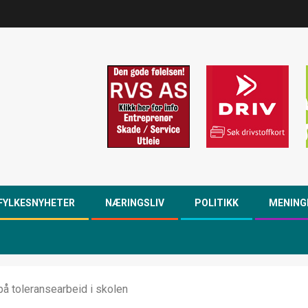
FYLKESNYHETER
NÆRINGSLIV
POLITIKK
MENING
på toleransearbeid i skolen