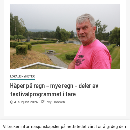
LOKALE NYHETER
Håper på regn – mye regn – deler av
festivalprogrammet i fare
4. august 2026
Roy Hansen
Vi bruker informasjonskapsler på nettstedet vårt for å gi deg den
Copyright © Eikernytt.no utgis av Roy’s