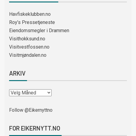
Havfiskeklubben.no
Roy’s Pressetjeneste
Eiendomsmegler i Drammen
Visithokksund.no
Visitvestfossen.no
Visitmjøndalen.no
ARKIV
Follow @Eikernyttno
FOR EIKERNYTT.NO