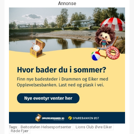
Annonse
Beitostølen Helsesportsenter
Lions Club Øvre Eiker
Tags:
Røde Fjær