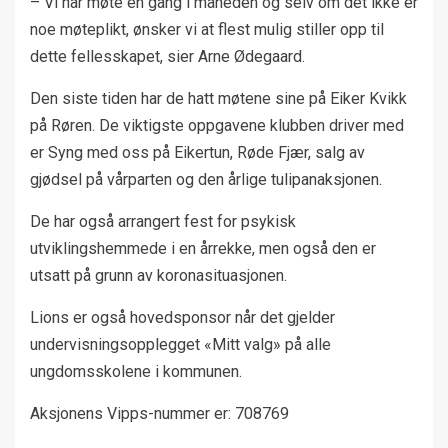
– Vi har møte én gang i måneden og selv om det ikke er
noe møteplikt, ønsker vi at flest mulig stiller opp til
dette fellesskapet, sier Arne Ødegaard.
Den siste tiden har de hatt møtene sine på Eiker Kvikk
på Røren. De viktigste oppgavene klubben driver med
er Syng med oss på Eikertun, Røde Fjær, salg av
gjødsel på vårparten og den årlige tulipanaksjonen.
De har også arrangert fest for psykisk
utviklingshemmede i en årrekke, men også den er
utsatt på grunn av koronasituasjonen.
Lions er også hovedsponsor når det gjelder
undervisningsopplegget «Mitt valg» på alle
ungdomsskolene i kommunen.
Aksjonens Vipps-nummer er: 708769