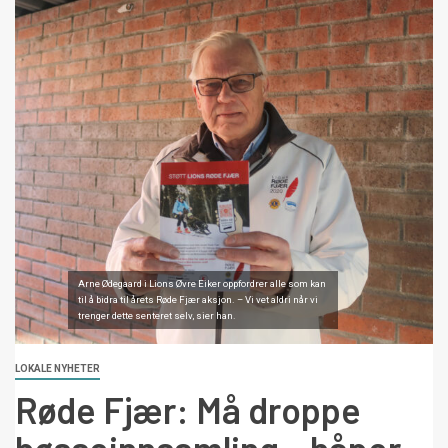
Arne Ødegaard i Lions Øvre Eiker oppfordrer alle som kan
til å bidra til årets Røde Fjær aksjon. – Vi vet aldri når vi
trenger dette senteret selv, sier han.
LOKALE NYHETER
Røde Fjær: Må droppe